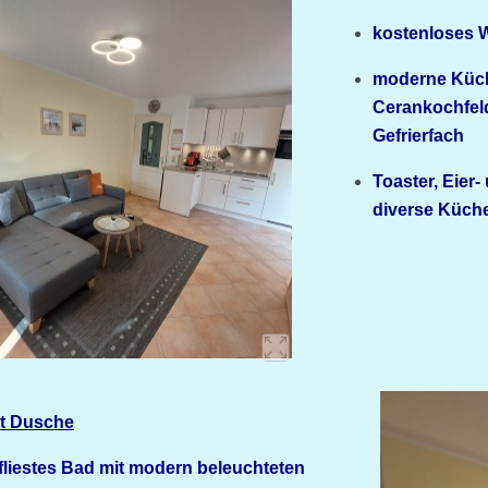
kostenloses 
moderne Küche
Cerankochfeld
Gefrierfach
Toaster, Eier
diverse Küche
t
Dusche
fliestes Bad mit modern
beleuchteten