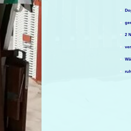
Dop
ge
2 
ve
Wä
ru