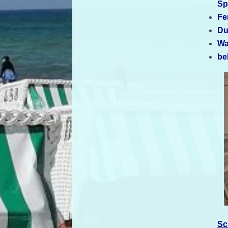
Sp
Fe
Du
Wa
be
Sc