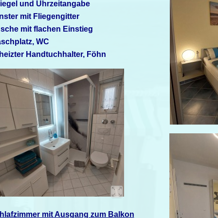
iegel und Uhrzeitangabe
nster mit Fliegengitter
sche mit flachen Einstieg
schplatz, WC
heizter Handtuchhalter, Föhn
hlafzimmer mit Ausgang zum Balkon