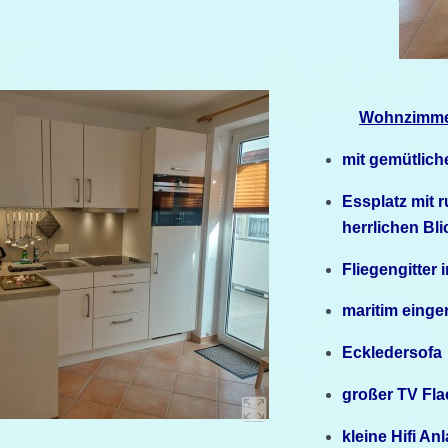
Wohnzimmer
mit gemütlic
Essplatz mit 
herrlichen Bl
Fliegengitter
maritim einge
Eckledersofa
großer TV Fla
kleine Hifi An