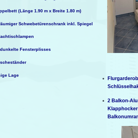
pelbett (Länge 1.90 m x Breite 1.80 m)
räumiger Schwebetürenschrank inkl. Spiegel
Nachtischlampen
rdunkelte Fensterplisses
scheständer
hige Lage
Flurgardero
Schlüsselhak
2 Balkon-Al
Klapphockern
Balkonumran