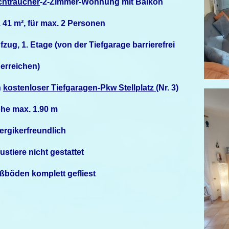
chtraucher
-2-Zimmer-Wohnung mit Balkon
. 41 m², für max. 2 Personen
fzug, 1. Etage (von der Tiefgarage barrierefrei
 erreichen)
n
kostenloser Tiefgaragen-Pkw Stellplatz
(Nr. 3)
he max. 1.90 m
lergikerfreundlich
ustiere nicht gestattet
ßböden komplett gefliest